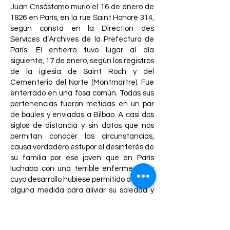
Juan Crisóstomo murió el 16 de enero de
1826 en París, en la rue Saint Honoré 314,
según consta en la Direction des
Services d’Archives de la Prefectura de
París. El entierro tuvo lugar al día
siguiente, 17 de enero, según los registros
de la iglesia de Saint Roch y del
Cementerio del Norte (Montmartre). Fue
enterrado en una fosa común. Todas sus
pertenencias fueron metidas en un par
de baúles y enviadas a Bilbao. A casi dos
siglos de distancia y sin datos que nos
permitan conocer las circunstancias,
causa verdadero estupor el desinterés de
su familia por ese joven que en París
luchaba con una terrible enfermedad y
cuyo desarrollo hubiese permitido adoptar
alguna medida para aliviar su soledad y
en último caso, proporcionarle, al menos,
un entierro digno. Desde marzo de 1977
puede verse una placa sobre el dintel del