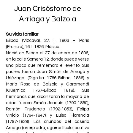
Juan Crisóstomo de
Arriaga y Balzola
Su vida familiar
Bilbao (Vizcaya), 27. I. 1806 – París
(Francia), 16. I. 1826. Músico.
Nació en Bilbao el 27 de enero de 1806,
en la calle Somera 12, donde puede verse
una placa que rememora el evento. Sus
padres fueron Juan Simón de Arriaga y
Urlézaga (Rigoitia 1766-Bilbao 1836) y
María Rosa de Balzola y Garamendi
(Guernica 1767-Bilbao 1818). Sus
hermanos que alcanzaron la mayoría de
edad fueron Simón Joaquín
(1790-1850)
,
Ramón Prudencio
(1792-1853)
, Felipa
Vinicio
(1794-1847)
y Luisa Florencia
(1797-1829)
. Los oriundos del caserío
Arriaga (arri=piedra, aga=artículo locativo