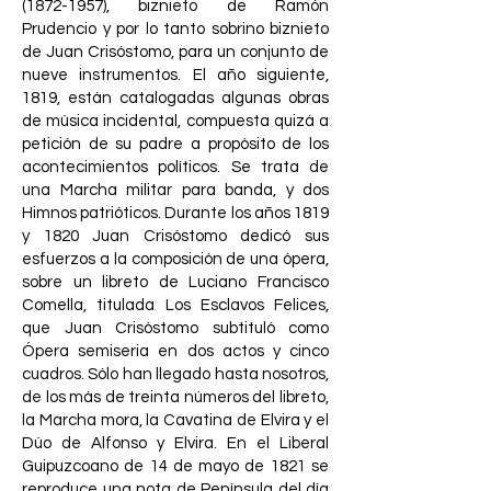
(1872-1957)
, biznieto de Ramón
Prudencio y por lo tanto sobrino biznieto
de Juan Crisóstomo, para un conjunto de
nueve instrumentos. El año siguiente,
1819, están catalogadas algunas obras
de música incidental, compuesta quizá a
petición de su padre a propósito de los
acontecimientos políticos. Se trata de
una Marcha militar para banda, y dos
Himnos patrióticos. Durante los años 1819
y 1820 Juan Crisóstomo dedicó sus
esfuerzos a la composición de una ópera,
sobre un libreto de Luciano Francisco
Comella, titulada Los Esclavos Felices,
que Juan Crisóstomo subtituló como
Ópera semiseria en dos actos y cinco
cuadros. Sólo han llegado hasta nosotros,
de los más de treinta números del libreto,
la Marcha mora, la Cavatina de Elvira y el
Dúo de Alfonso y Elvira. En el Liberal
Guipuzcoano de 14 de mayo de 1821 se
reproduce una nota de Península del día