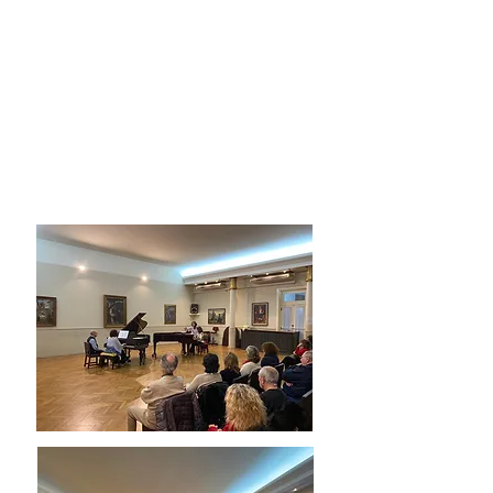
la tarde y domingos al mediodía,
hemos ofrecido un ciclo de conciertos
en el que hemos contado con la
actuación de la Orquesta Amadeus y
del coro Lagun Onak.