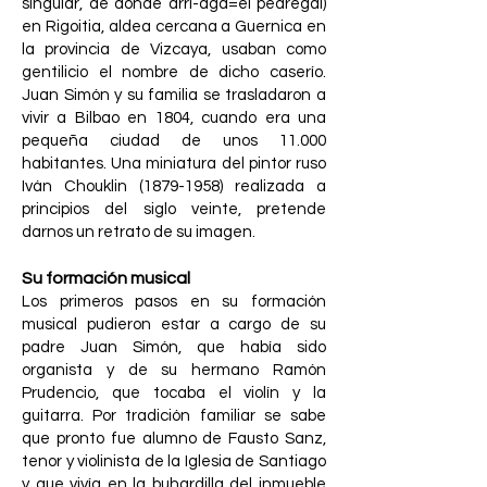
singular, de donde arri-aga=el pedregal)
en Rigoitia, aldea cercana a Guernica en
la provincia de Vizcaya, usaban como
gentilicio el nombre de dicho caserío.
Juan Simón y su familia se trasladaron a
vivir a Bilbao en 1804, cuando era una
pequeña ciudad de unos 11.000
habitantes. Una miniatura del pintor ruso
Iván Chouklin
(1879-1958)
realizada a
principios del siglo veinte, pretende
darnos un retrato de su imagen.
Su formación musical
Los primeros pasos en su formación
musical pudieron estar a cargo de su
padre Juan Simón, que había sido
organista y de su hermano Ramón
Prudencio, que tocaba el violín y la
guitarra. Por tradición familiar se sabe
que pronto fue alumno de Fausto Sanz,
tenor y violinista de la Iglesia de Santiago
y que vivía en la buhardilla del inmueble