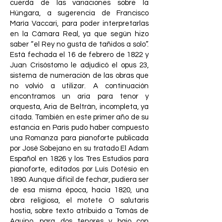
cuerda de las variaciones sobre la
Húngara, a sugerencia de Francisco
María Vaccari, para poder interpretarlas
en la Cámara Real, ya que según hizo
saber “el Rey no gusta de tañidos a solo”.
Está fechada el 16 de febrero de 1822 y
Juan Crisóstomo le adjudicó el opus 23,
sistema de numeración de las obras que
no volvió a utilizar. A continuación
encontramos un aria para tenor y
orquesta, Aria de Beltrán, incompleta, ya
citada. También en este primer año de su
estancia en París pudo haber compuesto
una Romanza para pianoforte publicada
por José Sobejano en su tratado El Adam
Español en 1826 y los Tres Estudios para
pianoforte, editados por Luís Dotésio en
1890. Aunque difícil de fechar, pudiera ser
de esa misma época, hacia 1820, una
obra religiosa, el motete O salutaris
hostia, sobre texto atribuido a Tomás de
Aquino, para dos tenores y bajo con