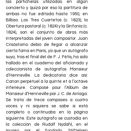
las partichelas utilizadas en algún
concierto y quizá por eso la partitura de
ambas no fue editada hasta 1950, en
Bilbao. Los Tres Cuartetos (c. 1823), la
Obertura pastoral (c. 1824) y la Sinfonía (c.
1824), son el conjunto de obras más
interpretadas del joven compositor. Juan
Crisóstomo debió de llegar a alcanzar
cierta fama en París, ya que un autógrafo
suyo, tras el final del de F. J. Fétis, ha sido
hallado en el cuaderno del aficionado y
coleccionista de autógrafos Monsieur
d’Henneville. La dedicatoria dice así:
Canon perpétuel à la quinte et à l’octave
inferieure. Composé pour l’Album de
Monsieur d’Henneville par J. C. de Arriaga.
Se trata de trece compases a cuatro
voces y ni siquiera se sabe si está
completo o continuaba en la página
siguiente. Este autógrafo se custodia en
la colección de Rudolf Nydahl, en el
museo por él fundado, Stiftelsen