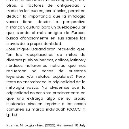
La existencia de los mitos va ligada, entre
otros, a factores de antigüedad y
tradición los cuales, por sí solos, permiten
deducir la importancia que la mitología
vasca tiene desde la perspectiva
histórica y cultural para un pueblo peculiar
que, siendo el más antiguo de Europa,
busca afanosamente en sus raíces las
claves de la propia identidad.
José Miguel Barandiaran recuerda que:
"en las recopilaciones de mitos de
diversos pueblos ibéricos, gálicos, latinos y
nórdicos hallaremos noticias que nos
recuerdan no pocas de nuestras
leyendas y/o relatos populares". Pero,
"esto no ensombrece la originalidad de la
mitología vasca. No olvidemos que la
originalidad no consiste precisamente en
que uno extraiga algo de su propia
sustancia, sino en imprimir a las cosas
comunes su marca individual". (OO.CC; t,
I,p.14).
Fuente: Mitología - hiru. (2022). Retrieved 18 July