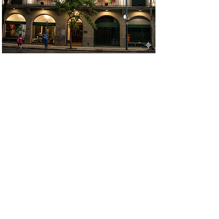
Los orígenes del
trinkete del Laurak Bat
El 1 de noviembre de 1882, bajo la
presidencia de Antonio de Apellaniz,
quedó formalmente inaugurada la
Plaza Euskara, la cual fue bendecida
por el Pbro. Francisco Laphitz y
apadrinada por Toribio Ayerza y su
esposa Adelaida Zabala. A la
ceremonia asistieron el Intendente
Municipal, Torcuato de Alvear y otras
personalidades, además de una gran