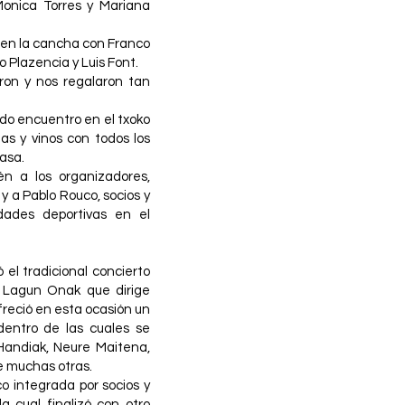
Monica Torres y Mariana
 en la cancha con Franco
o Plazencia y Luis Font.
aron y nos regalaron tan
do encuentro en el txoko
s y vinos con todos los
casa.
 a los organizadores,
y a Pablo Rouco, socios y
idades deportivas en el
ó el tradicional concierto
o Lagun Onak que dirige
freció en esta ocasión un
dentro de las cuales se
Handiak, Neure Maitena,
e muchas otras.
o integrada por socios y
a cual finalizó con otro