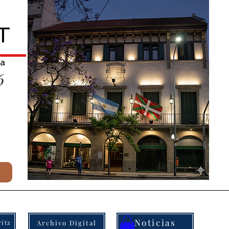
T
na
6
Noticias
Archivo Digital
itz