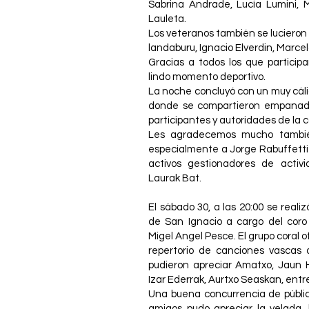
Sabrina Andrade, Lucía Lumini, 
Lauleta.
Los veteranos también se lucieron
landaburu, Ignacio Elverdin, Marcel
Gracias a todos los que particip
lindo momento deportivo.
La noche concluyó con un muy cáli
donde se compartieron empanada
participantes y autoridades de la 
Les agradecemos mucho también
especialmente a Jorge Rabuffetti 
activos gestionadores de activ
Laurak Bat.
El sábado 30, a las 20:00 se realiz
de San Ignacio a cargo del cor
Migel Angel Pesce. El grupo coral o
repertorio de canciones vascas 
pudieron apreciar Amatxo, Jaun 
Izar Ederrak, Aurtxo Seaskan, entr
Una buena concurrencia de públic
amigos pudo apreciar la velada, l