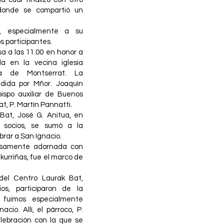
 donde se compartió un
l, especialmente a su
s participantes.
a a las 11.00 en honor a
a en la vecina iglesia
ra de Montserrat. La
sidida por Mñor. Joaquín
bispo auxiliar de Buenos
at, P. Martín Pannatti.
Bat, José G. Anitua, en
socios, se sumó a la
ebrar a San Ignacio.
rmosamente adornada con
kurriñas, fue el marco de
 del Centro Laurak Bat,
os, participaron de la
l fuimos especialmente
cio. Allí, el párroco, P.
celebración con la que se