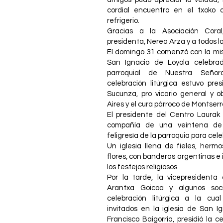
cordial encuentro en el txoko
refrigerio.
Gracias a la Asociación Cora
presidenta, Nerea Arza y a todos lo
El domingo 31 comenzó con la mis
San Ignacio de Loyola celebrad
parroquial de Nuestra Seño
celebración litúrgica estuvo pre
Sucunza, pro vicario general y o
Aires y el cura párroco de Montserr
El presidente del Centro Laurak 
compañía de una veintena de 
feligresía de la parroquia para cel
Un iglesia llena de fieles, he
flores, con banderas argentinas e i
los festejos religiosos.
Por la tarde, la vicepresidenta
Arantxa Goicoa y algunos soci
celebración litúrgica a la cua
invitados en la iglesia de San Igna
Francisco Baigorria, presidió la 