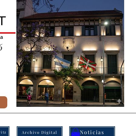
T
na
6
Noticias
Archivo Digital
itz