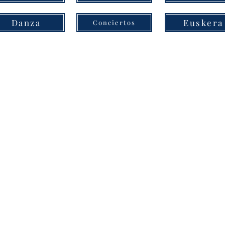
Danza
Euskera
Conciertos
 Bilbao
sidente
aurak Bat
miento
Aburto, ha recibido en
na, a José Gabriel