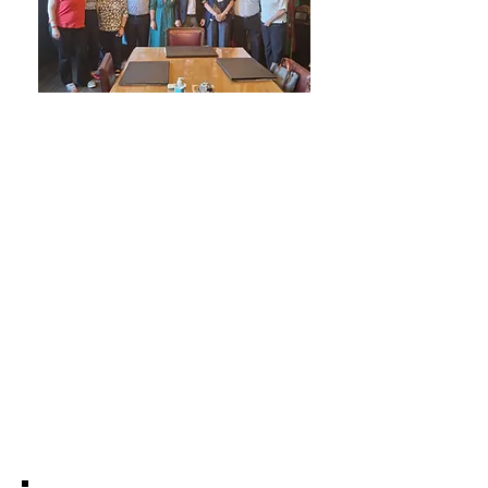
El lunes 3 de noviembre visitaron el
Centro Laurak Bat, Ander Caballero
Barturen, Secretario General de Acción
Exterior y Euskadi Global, Ziortza Olano
Astigarraga, Directora para la Comunidad
Vasca en el Exterior y Mariana Satostegui,
responsable se relaciones Institucionales
de la Delegación del gobierno vasco
para Argentina y Uruguay.
Se conversó sobre la diáspora en la
Argentina, la identidad cultural vasco-
argentina y los inminentes 150 años del
Laurak. Se compartieron los dsafíos
actuales y la asistencia y colaboración
recírproca entre Euskadi y Argentina.
Luego compartimos un almuerzo en
Haritz.