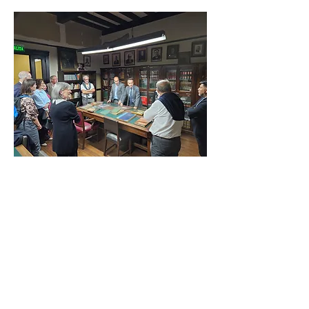
El sábado 25 de octubre visitaron el
Centro Laurak Bat, Edurne Benito del
Valle Fernández (parlamentaria de EH
BILDU en el Parlamento Vasco y
responsable de la diáspora) y Beñat
Azkargorta (secretario de la diáspora de
EH BILDU). Fueron recibidos por
nalgunos miembros de la comisión
directiva y, juntos, recorrieron el edificio