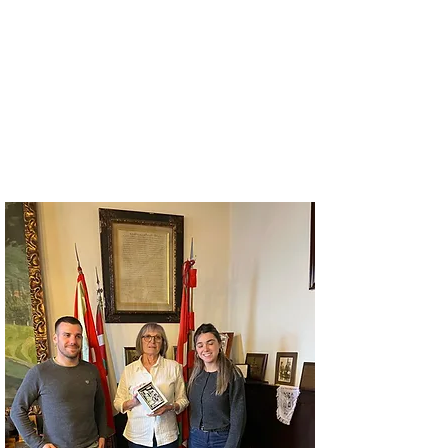
y conversaron sobre la realidad de
Euskal Herria, de la diáspora en
Argentina y de la inminente reforma de
la Ley 8 (1994). También pudieron
conocer e interiorizarse de las
actividades y proyectos del Centro
Laurak Bat. Nos dejaron como regalo
una linda reproducción del Gernika de
Picasso. Eskerrik asko.