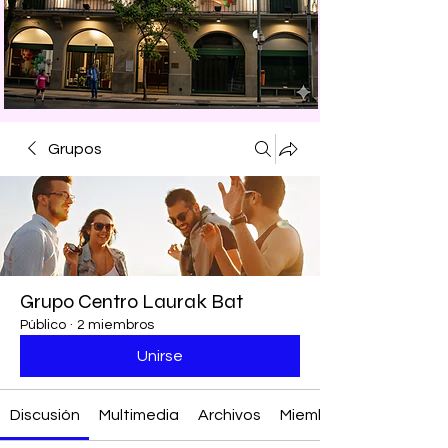
Grupos
Grupo Centro Laurak Bat
Público
·
2 miembros
Unirse
Discusión
Multimedia
Archivos
Miembros